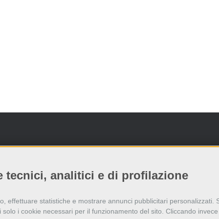
tecnici, analitici e di profilazione
 effettuare statistiche e mostrare annunci pubblicitari personalizzati. Se c
ti solo i cookie necessari per il funzionamento del sito. Cliccando inve