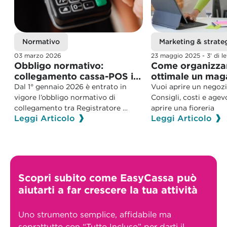
Normativo
Marketing & strate
03 marzo 2026
23 maggio 2025
- 3' di l
Obbligo normativo: 
Come organizzar
collegamento cassa-POS in 
ottimale un maga
vigore dal 1° gennaio 2026
Ecco i sei step 
Dal 1° gennaio 2026 è entrato in 
Vuoi aprire un negozio
vigore l’obbligo normativo di 
Consigli, costi e agevo
collegamento tra Registratore 
aprire una fioreria 
Leggi Articolo
Leggi Articolo
Telematico (RT) e strumenti di 
pagamento elettronico (POS).
Scopri subito come EasyCassa può
aiutarti a far crescere la tua attività
Uno strumento semplice, affidabile ma
soprattutto con “Tutto Incluso” per darti il