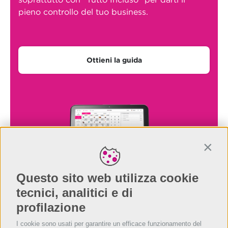
pieno controllo del tuo business.
Ottieni la guida
Conti
Questo sito web utilizza cookie
tecnici, analitici e di
profilazione
I cookie sono usati per garantire un efficace funzionamento del