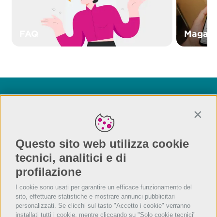
FAQ
Magazz
Sei già cliente?
Conti
Se non riesci a trovare quello che cerchi chiama il
numero dell’assistenza che trovi nel menù del tuo
Questo sito web utilizza cookie
terminale di cassa
tecnici, analitici e di
profilazione
I cookie sono usati per garantire un efficace funzionamento del
sito, effettuare statistiche e mostrare annunci pubblicitari
personalizzati. Se clicchi sul tasto "Accetto i cookie" verranno
installati tutti i cookie, mentre cliccando su "Solo cookie tecnici"