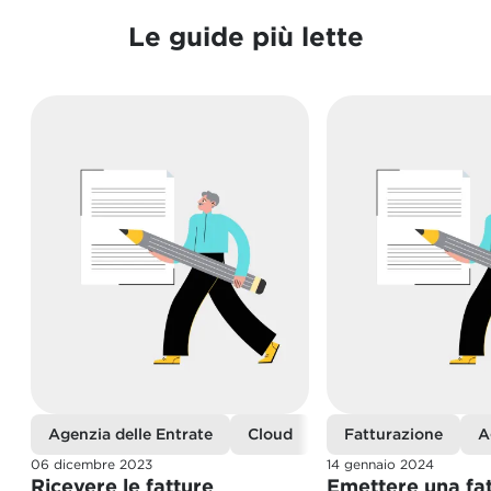
Le guide più lette
Agenzia delle Entrate
Cloud
Fatture e corrispettiv
Fatturazione
A
06 dicembre 2023
14 gennaio 2024
Ricevere le fatture 
Emettere una fat