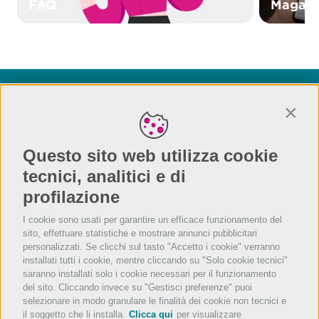
FAQ
Magazz
Sei già un cliente?
Conti
Se non riesci a trovare quello che cerchi chiama il
numero dell’assistenza che trovi nel menù del tuo
Questo sito web utilizza cookie
terminale di cassa
tecnici, analitici e di
profilazione
I cookie sono usati per garantire un efficace funzionamento del
sito, effettuare statistiche e mostrare annunci pubblicitari
personalizzati. Se clicchi sul tasto "Accetto i cookie" verranno
installati tutti i cookie, mentre cliccando su "Solo cookie tecnici"
saranno installati solo i cookie necessari per il funzionamento
del sito. Cliccando invece su "Gestisci preferenze" puoi
selezionare in modo granulare le finalità dei cookie non tecnici e
il soggetto che li installa.
Clicca qui
per visualizzare