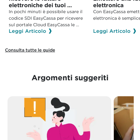
elettroniche dei tuoi 
elettronica
fornitori sul Cloud 
In pochi minuti è possibile usare il 
Con EasyCassa emette
codice SDI EasyCassa per ricevere 
elettronica è semplice
sul portale Cloud EasyCassa le 
Leggi Articolo
Leggi Articolo
fatture elettroniche in entrata.
Consulta tutte le guide
Argomenti suggeriti