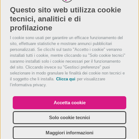
Se non riesci a trovare quello che cerchi chiama il
numero dell’assistenza che trovi nel menù del tuo
Questo sito web utilizza cookie
terminale di cassa
tecnici, analitici e di
profilazione
I cookie sono usati per garantire un efficace funzionamento del
sito, effettuare statistiche e mostrare annunci pubblicitari
personalizzati. Se clicchi sul tasto "Accetto i cookie" verranno
installati tutti i cookie, mentre cliccando su "Solo cookie tecnici"
saranno installati solo i cookie necessari per il funzionamento
del sito. Cliccando invece su "Gestisci preferenze" puoi
selezionare in modo granulare le finalità dei cookie non tecnici e
il soggetto che li installa.
Clicca qui
per visualizzare
l’informativa privacy.
Accetta cookie
Solo cookie tecnici
Maggiori informazioni